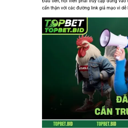
Đầu tiên, hội viên phải truy cập đúng vào 
cẩn thận với các đường link giả mạo vì dễ 