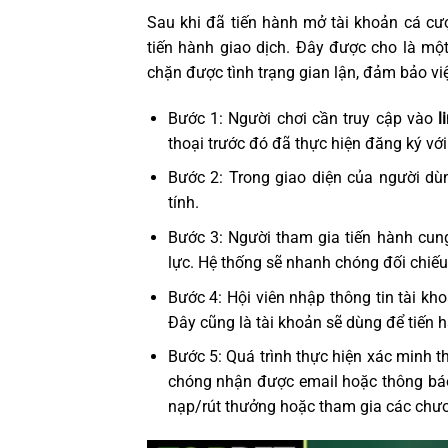
Sau khi đã tiến hành mở tài khoản cá cượ
tiến hành giao dịch. Đây được cho là mộ
chặn được tình trạng gian lận, đảm bảo việc
Bước 1: Người chơi cần truy cập vào
l
thoại trước đó đã thực hiện đăng ký với
Bước 2: Trong giao diện của người d
tính.
Bước 3: Người tham gia tiến hành cun
lực. Hệ thống sẽ nhanh chóng đối chiếu
Bước 4: Hội viên nhập thông tin tài kho
Đây cũng là tài khoản sẽ dùng để tiến h
Bước 5: Quá trình thực hiện xác minh t
chóng nhận được email hoặc thông báo
nạp/rút thưởng hoặc tham gia các chươ