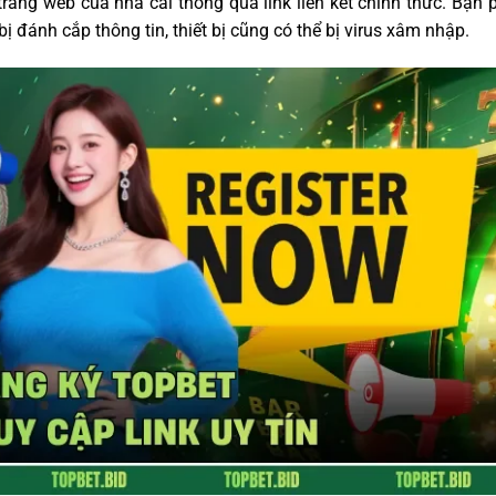
trang web của nhà cái thông qua link liên kết chính thức. Bạn 
bị đánh cắp thông tin, thiết bị cũng có thể bị virus xâm nhập.