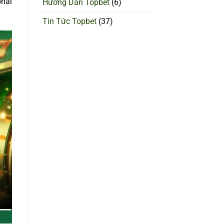
phải
Hướng Dẫn Topbet
(6)
Á
Chuẩn
Tin Tức Topbet
(37)
Cao
Thủ
Chỉ
Trong
5
Phút