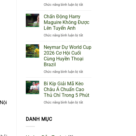
Thắng
Chức năng bình luận bị tắt
ở
Gì?
Tại
Dàn
Chiến
Top
Đề
Lược
Chấn Động Harry
Bet
4
Tối
Maguire Không Được
Số
Ưu
Lên Tuyển Anh
Là
Tại
Chức năng bình luận bị tắt
ở
Gì?
Top
Chấn
Cách
Bet
Động
Chơi
Neymar Dự World Cup
Harry
Đề
2026 Cơ Hội Cuối
Maguire
4
Cùng Huyền Thoại
Không
Số
Brazil
Được
Hiệu
Lên
Chức năng bình luận bị tắt
Quả
ở
Tuyển
Neymar
Anh
Dự
Bí Kíp Giải Mã Kèo
World
Châu Á Chuẩn Cao
Cup
Thủ Chỉ Trong 5 Phút
2026
 Nội
Chức năng bình luận bị tắt
ở
Cơ
Bí
Hội
Kíp
Cuối
Giải
DANH MỤC
Cùng
Mã
Huyền
Kèo
Thoại
Châu
Brazil